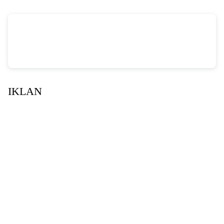
vSalinan dari Salinan dari Navy dan Biru Modern Jasa Pasang Wifi Facebook
Cover
oleh Annissa Rahman
IKLAN