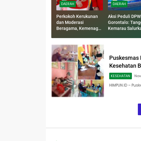
DAERAH
DAERAH
Perkokoh Kerukunan
Aksi Peduli DP
dan Moderasi
Gorontalo: Tan
Beragama, Kemenag
Kemarau Salurka
Kota Gorontalo Dukung
Bersih untuk Wa
Penuh Bulan Wawasan
Bonpes
Kebangsaan
Puskesmas 
Kesehatan B
KESEHATAN
Nov
HIMPUN.ID – Pu