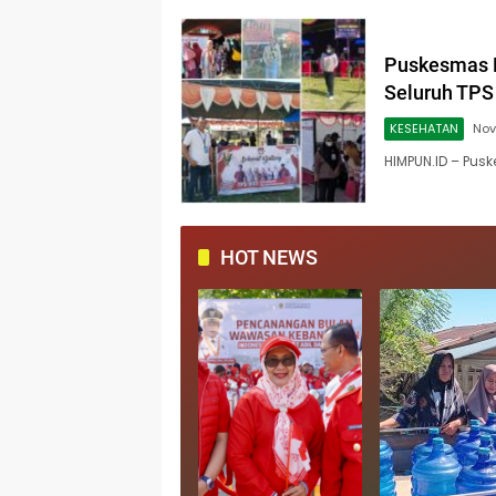
Puskesmas 
Seluruh TPS
KESEHATAN
Nov
HIMPUN.ID – Pu
HOT NEWS