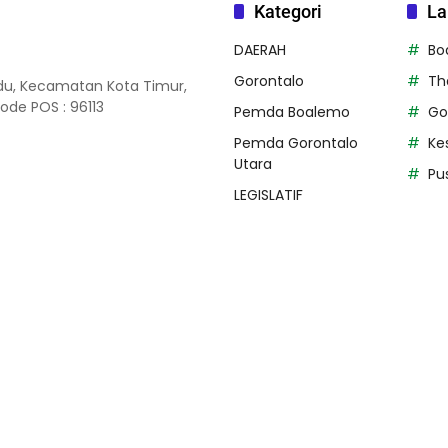
Kategori
La
DAERAH
Bo
Gorontalo
Th
du, Kecamatan Kota Timur,
ode POS : 96113
Pemda Boalemo
Go
Pemda Gorontalo
Ke
Utara
Pu
LEGISLATIF