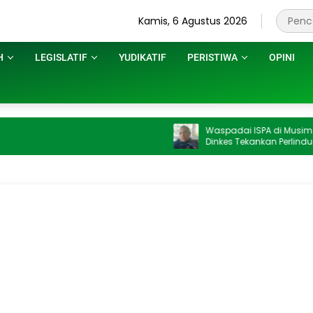
Kamis, 6 Agustus 2026
H
LEGISLATIF
YUDIKATIF
PERISTIWA
OPINI
Waspadai ISPA di Musim Kemarau,
Dinkes Tekankan Perlindungan Diri bagi
Pekerja dan Kelompok Rentan