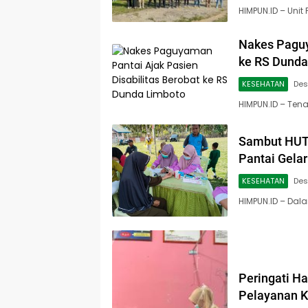
HIMPUN.ID – Unit
Nakes Paguy
ke RS Dunda
KESEHATAN
Des
HIMPUN.ID – Te
Sambut HUT
Pantai Gela
KESEHATAN
Des
HIMPUN.ID – Da
Peringati H
Pelayanan K