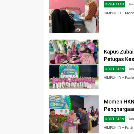
KESEHATAN
Des
HIMPUN.ID – Mo
Kapus Zubai
Petugas Ke
KESEHATAN
Des
HIMPUN.ID – Pu
Momen HKN,
Penghargaan
KESEHATAN
Des
HIMPUN.ID – Pad