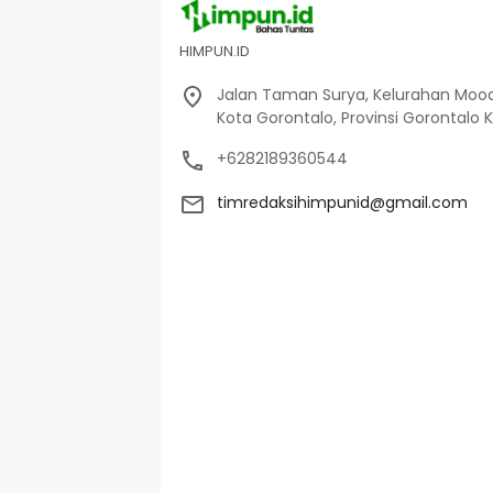
HIMPUN.ID
Jalan Taman Surya, Kelurahan Moo
Kota Gorontalo, Provinsi Gorontalo K
+6282189360544
timredaksihimpunid@gmail.com