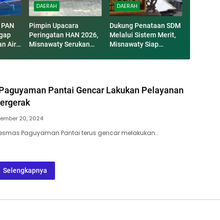
DAERAH
DAERAH
W PAN
Pimpin Upacara
Dukung Penataan SDM
ggap
Peringatan HAN 2026,
Melalui Sistem Merit,
n Air
Misnawaty Serukan
Misnawaty Siap
rga
Sinergi Cegah
Eksekusi Arahan
Perundungan dan
Menag Nasaruddin
Diskriminasi Anak
Paguyaman Pantai Gencar Lakukan Pelayanan
ergerak
ember 20, 2024
skesmas Paguyaman Pantai terus gencar melakukan…
Selengkapnya