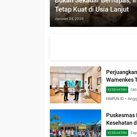
Bukan Sekadar Bernapas, I
Tetap Kuat di Usia Lanjut
Januari 24, 2026
Perjuangkan
Wamenkes Ti
KESEHATAN
Okt
HIMPUN.ID – Ang
Puskesmas D
Kesehatan 
KESEHATAN
Sep