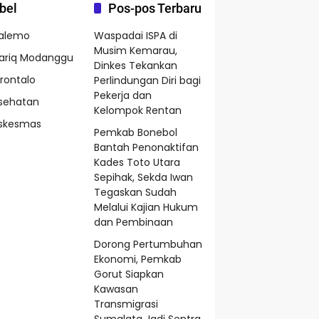
bel
Pos-pos Terbaru
alemo
Waspadai ISPA di
Musim Kemarau,
ariq Modanggu
Dinkes Tekankan
rontalo
Perlindungan Diri bagi
Pekerja dan
sehatan
Kelompok Rentan
skesmas
Pemkab Bonebol
Bantah Penonaktifan
Kades Toto Utara
Sepihak, Sekda Iwan
Tegaskan Sudah
Melalui Kajian Hukum
dan Pembinaan
Dorong Pertumbuhan
Ekonomi, Pemkab
Gorut Siapkan
Kawasan
Transmigrasi