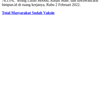
78,13%,” terang Lurah Moodu, Rasjid Male, saat diwawancarai
himpun.id di ruang kerjanya, Rabu 2 Februari 2022.
Total Masyarakat Sudah Vaksin