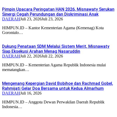
Pimpin Upacara Peringatan HAN 2026, Misnawaty Serukan
Sinergi Cegah Perundungan dan Diskriminasi Anak
DAERAH
Juli 23, 2026
Juli 23, 2026
HIMPUN.ID – Kantor Kementerian Agama (Kemenag) Kota
Gorontalo…
Dukung Penataan SDM Melalui Sistem Merit, Misnawaty
Siap Eksekusi Arahan Menag Nasaruddin
DAERAH
Juli 22, 2026
Juli 22, 2026
HIMPUN.ID – Kementerian Agama Republik Indonesia mulai
mematangkan…
Mengenang Kepergian David Bobihoe dan Rachmad Gobel,
Rahmijati Gelar Doa Bersama untuk Kedua Almarhum
DAERAH
Juli 16, 2026
HIMPUN.ID – Anggota Dewan Perwakilan Daerah Republik
Indonesia…