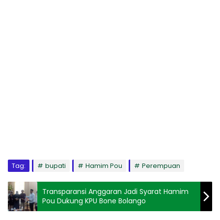
Tag:
bupati
Hamim Pou
Perempuan
Transparansi Anggaran Jadi Syarat Hamim
Pou Dukung KPU Bone Bolango