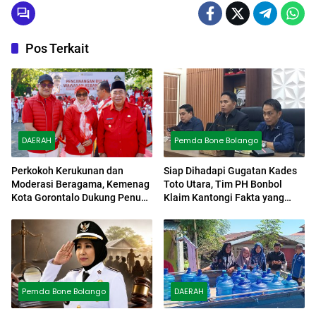
Pos Terkait
DAERAH
Pemda Bone Bolango
Perkokoh Kerukunan dan
Siap Dihadapi Gugatan Kades
Moderasi Beragama, Kemenag
Toto Utara, Tim PH Bonbol
Kota Gorontalo Dukung Penuh
Klaim Kantongi Fakta yang
Bulan Wawasan Kebangsaan
Sulit Dibantah
Pemda Bone Bolango
DAERAH