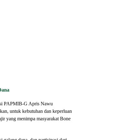
Dana
asi PAPMIB-G Apris Nawu
kan, untuk kebutuhan dan keperluan
njir yang menimpa masyarakat Bone
i galang dana, dan partisipasi dari