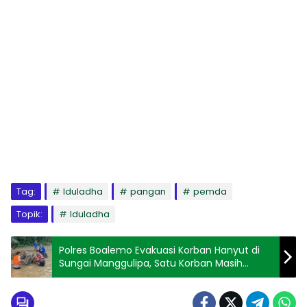
Tag:
Iduladha
pangan
pemda
Topik:
Iduladha
Polres Boalemo Evakuasi Korban Hanyut di
Sungai Manggulipa, Satu Korban Masih
dalam Pencarian