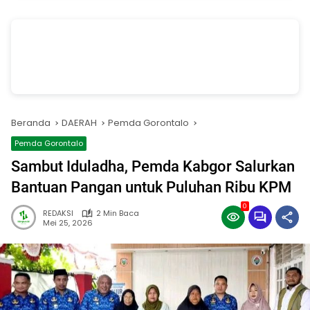
vSalinan dari Salinan dari Navy dan Biru Modern Jasa Pasang Wifi
Facebook Cover
oleh Annissa Rahman
Beranda
DAERAH
Pemda Gorontalo
Pemda Gorontalo
Sambut Iduladha, Pemda Kabgor Salurkan
Bantuan Pangan untuk Puluhan Ribu KPM
0
REDAKSI
2 Min Baca
Mei 25, 2026