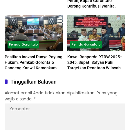
Peran, Bupati Gorontalo
Dorong Kontribusi Wanita
Hingga Tingkat Desa
Pemda Gorontalo
Pemda Gorontalo
Pastikan Inovasi Punya Payung
Kawal Ranperda RTRW 2025–
Hukum, Pemkab Gorontalo
2045, Bupati Sofyan Puhi
Gandeng Kanwil Kemenkum
Targetkan Penataan Wilayah
Gorontalo
Lebih Tertata
Tinggalkan Balasan
Alamat email Anda tidak akan dipublikasikan.
Ruas yang
wajib ditandai
*