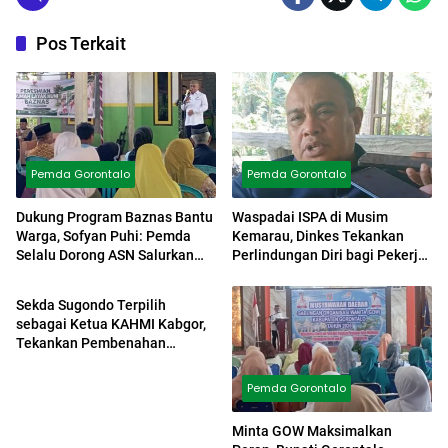
Pos Terkait
Pemda Gorontalo
Pemda Gorontalo
Dukung Program Baznas Bantu
Waspadai ISPA di Musim
Warga, Sofyan Puhi: Pemda
Kemarau, Dinkes Tekankan
Selalu Dorong ASN Salurkan
Perlindungan Diri bagi Pekerja
Pemda Gorontalo
Zakat
dan Kelompok Rentan
Sekda Sugondo Terpilih
sebagai Ketua KAHMI Kabgor,
Tekankan Pembenahan
Internal dan Penguatan Diskusi
Pemda Gorontalo
Minta GOW Maksimalkan