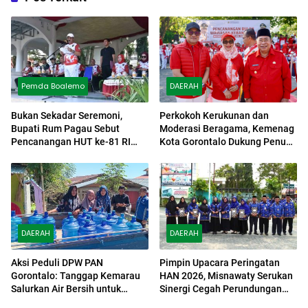
Pemda Boalemo
DAERAH
Bukan Sekadar Seremoni,
Perkokoh Kerukunan dan
Bupati Rum Pagau Sebut
Moderasi Beragama, Kemenag
Pencanangan HUT ke-81 RI
Kota Gorontalo Dukung Penuh
Sebagai Bentuk Penghormatan
Bulan Wawasan Kebangsaan
Pahlawan
DAERAH
DAERAH
Aksi Peduli DPW PAN
Pimpin Upacara Peringatan
Gorontalo: Tanggap Kemarau
HAN 2026, Misnawaty Serukan
Salurkan Air Bersih untuk
Sinergi Cegah Perundungan
Warga Bonpes
dan Diskriminasi Anak