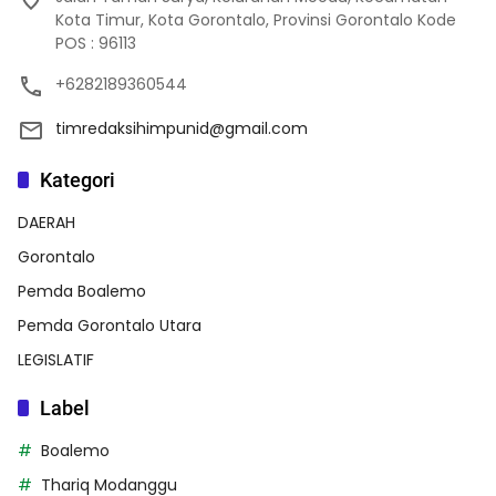
Kota Timur, Kota Gorontalo, Provinsi Gorontalo Kode
POS : 96113
+6282189360544
timredaksihimpunid@gmail.com
Kategori
DAERAH
Gorontalo
Pemda Boalemo
Pemda Gorontalo Utara
LEGISLATIF
Label
Boalemo
Thariq Modanggu