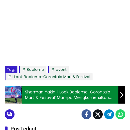
Tag:
Boalemo
event
I Look Boalemo-Gorontalo Mart & Festival
Sherman Yakin ‘I Look Boalemo-Gorontalo
Mart & Festival’ Mampu Mengkomersilkan
Wisata
Pos Terkait