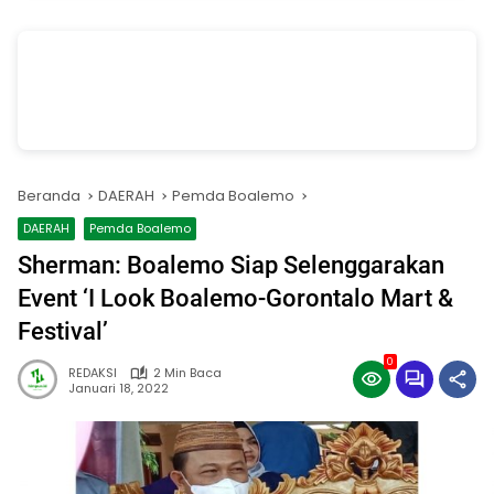
vSalinan dari Salinan dari Navy dan Biru Modern Jasa Pasang Wifi
Facebook Cover
oleh Annissa Rahman
Beranda
DAERAH
Pemda Boalemo
DAERAH
Pemda Boalemo
Sherman: Boalemo Siap Selenggarakan
Event ‘I Look Boalemo-Gorontalo Mart &
Festival’
0
REDAKSI
2 Min Baca
Januari 18, 2022