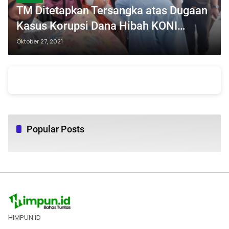
TM Ditetapkan Tersangka atas Dugaan
Kasus Korupsi Dana Hibah KONI
Boalemo
Oktober 27, 2021
Popular Posts
HIMPUN.ID