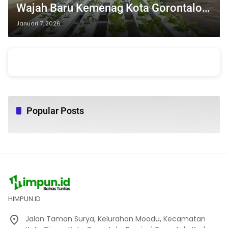
Wajah Baru Kemenag Kota Gorontalo
yang Berbasis Ekoteologi
Januari 7, 2026
Popular Posts
HIMPUN.ID
Jalan Taman Surya, Kelurahan Moodu, Kecamatan