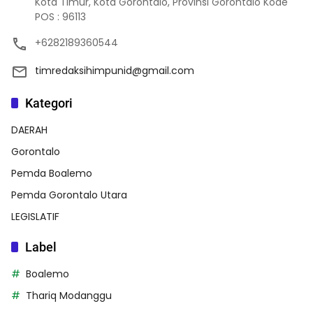
Kota Timur, Kota Gorontalo, Provinsi Gorontalo Kode
POS : 96113
+6282189360544
timredaksihimpunid@gmail.com
Kategori
DAERAH
Gorontalo
Pemda Boalemo
Pemda Gorontalo Utara
LEGISLATIF
Label
Boalemo
Thariq Modanggu