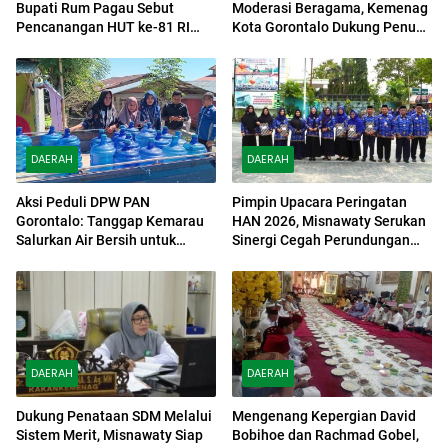
Bupati Rum Pagau Sebut
Moderasi Beragama, Kemenag
Pencanangan HUT ke-81 RI
Kota Gorontalo Dukung Penuh
Sebagai Bentuk Penghormatan
Bulan Wawasan Kebangsaan
Pahlawan
DAERAH
DAERAH
Aksi Peduli DPW PAN
Pimpin Upacara Peringatan
Gorontalo: Tanggap Kemarau
HAN 2026, Misnawaty Serukan
Salurkan Air Bersih untuk
Sinergi Cegah Perundungan
Warga Bonpes
dan Diskriminasi Anak
DAERAH
DAERAH
Dukung Penataan SDM Melalui
Mengenang Kepergian David
Sistem Merit, Misnawaty Siap
Bobihoe dan Rachmad Gobel,