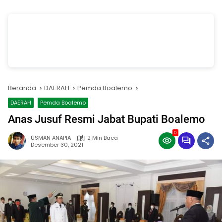
vSalinan dari Salinan dari Navy dan Biru Modern Jasa Pasang Wifi
Facebook Cover
oleh Annissa Rahman
Beranda
DAERAH
Pemda Boalemo
DAERAH
Pemda Boalemo
Anas Jusuf Resmi Jabat Bupati Boalemo
0
USMAN ANAPIA
2 Min Baca
Desember 30, 2021