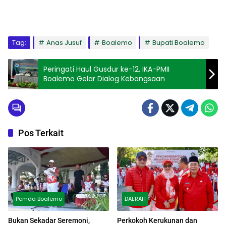
Tag:
Anas Jusuf
Boalemo
Bupati Boalemo
Peringati Haul Gusdur ke-12, IKA-PMII
Boalemo Gelar Dialog Kebangsaan
Pos Terkait
Pemda Boalemo
DAERAH
Bukan Sekadar Seremoni,
Perkokoh Kerukunan dan