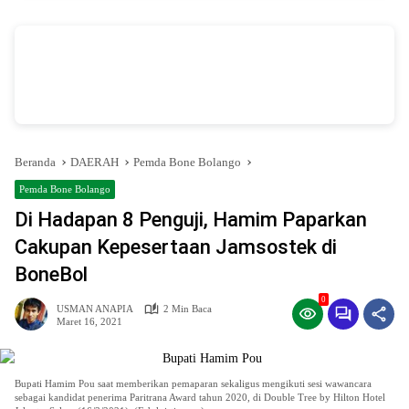
vSalinan dari Salinan dari Navy dan Biru Modern Jasa Pasang Wifi Facebook
Cover
oleh Annissa Rahman
Beranda
DAERAH
Pemda Bone Bolango
Pemda Bone Bolango
Di Hadapan 8 Penguji, Hamim Paparkan
Cakupan Kepesertaan Jamsostek di
BoneBol
0
USMAN ANAPIA
2 Min Baca
Maret 16, 2021
Bupati Hamim Pou saat memberikan pemaparan sekaligus mengikuti sesi wawancara
sebagai kandidat penerima Paritrana Award tahun 2020, di Double Tree by Hilton Hotel