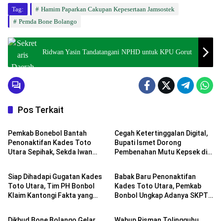
Tag:
Hamim Paparkan Cakupan Kepesertaan Jamsostek
Pemda Bone Bolango
Ridwan Yasin Tandatangani NPHD untuk KPU Gorut
Pos Terkait
Pemda Bone Bolango
Pemda Bone Bolango
Pemkab Bonebol Bantah
Cegah Ketertinggalan Digital,
Penonaktifan Kades Toto
Bupati Ismet Dorong
Utara Sepihak, Sekda Iwan
Pembenahan Mutu Kepsek di
Pemda Bone Bolango
Pemda Bone Bolango
Tegaskan Sudah Melalui
Tingkat PAUD
Kajian Hukum dan Pembinaan
Siap Dihadapi Gugatan Kades
Babak Baru Penonaktifan
Toto Utara, Tim PH Bonbol
Kades Toto Utara, Pemkab
Klaim Kantongi Fakta yang
Bonbol Ungkap Adanya SKPT
Pemda Bone Bolango
Pemda Bone Bolango
Sulit Dibantah
3.000 Meter di Atas Aset
Daerah
Dikbud Bone Bolango Gelar
Wabup Risman Tolingguhu