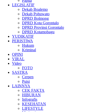
Papua
LEGISLATIF
Dekab Boalemo
Dekab Pohuwato
DPRD Bolmong
DPRD Kota Gorontalo
DPRD Provinsi Gorontalo
DPRD Kotamobagu
YUDIKATIF
PERISTIWA
Hukum
Kriminal
OPINI
VIRAL
Video
FOTO
SASTRA
Cerpen
Puisi
LAINNYA
CEK FAKTA
HIBURAN
Infografis
KESEHATAN
LIFESTYLE