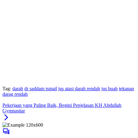
Tag:
darah
dr saddam ismail
jus atasi darah rendah
jus buah
tekanan
darag rendah
Pekerjaan yang Paling Baik, Begini Penjelasan KH Abdullah
Gymnastiar