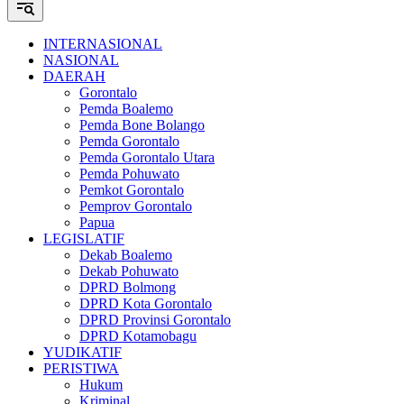
INTERNASIONAL
NASIONAL
DAERAH
Gorontalo
Pemda Boalemo
Pemda Bone Bolango
Pemda Gorontalo
Pemda Gorontalo Utara
Pemda Pohuwato
Pemkot Gorontalo
Pemprov Gorontalo
Papua
LEGISLATIF
Dekab Boalemo
Dekab Pohuwato
DPRD Bolmong
DPRD Kota Gorontalo
DPRD Provinsi Gorontalo
DPRD Kotamobagu
YUDIKATIF
PERISTIWA
Hukum
Kriminal