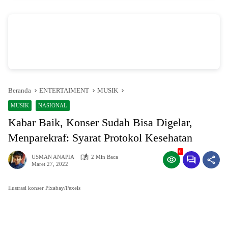
vSalinan dari Salinan dari Navy dan Biru Modern Jasa Pasang Wifi Facebook
Cover
oleh Annissa Rahman
Beranda
ENTERTAIMENT
MUSIK
MUSIK
NASIONAL
Kabar Baik, Konser Sudah Bisa Digelar,
Menparekraf: Syarat Protokol Kesehatan
0
USMAN ANAPIA
2 Min Baca
Maret 27, 2022
Ilustrasi konser Pixabay/Pexels