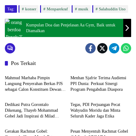
Tag:
konser
Menparekraf
musik
Salahuddin Uno
Kumpulan Doa dan Penjelasan Aa Gym, Baik untuk
Diamalkan
Pos Terkait
NASIONAL
NASIONAL
Mahmud Marhaba Pimpin
Menhan Sjafrie Terima Audiensi
Langsung Penyerahan Berkas PJS
PPI Dunia: Perkuat Sinergi
sebagai Calon Konstituen Dewan
Program Pengabdian Diaspora
NASIONAL
NASIONAL
Pers
Dedikasi Putra Gorontalo
Tegas, PDI Perjuangan Pecat
Dikenang, Thayeb Mohammad
Wahyudin Moridu dan Minta
Gobel Jadi Inspirasi di Milad
Seluruh Kader Jaga Etika
NASIONAL
NASIONAL
Syarikat Islam
Gerakan Rachmat Gobel:
Pesan Menyentuh Rachmat Gobel