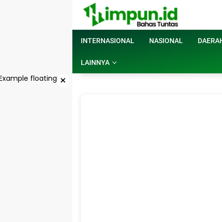
Langsung
ke
konten
INTERNASIONAL
NASIONAL
DAERA
LAINNYA
×