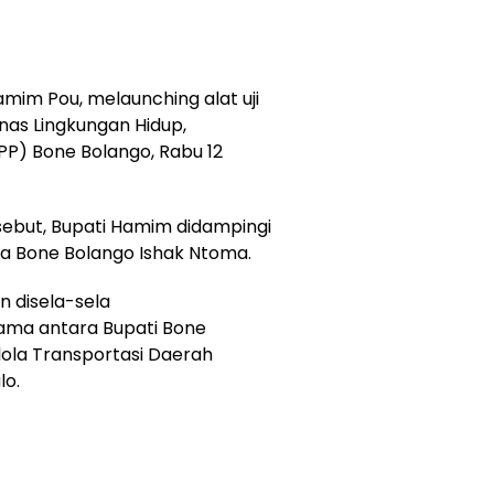
mim Pou, melaunching alat uji
nas Lingkungan Hidup,
P) Bone Bolango, Rabu 12
ersebut, Bupati Hamim didampingi
a Bone Bolango Ishak Ntoma.
an disela-sela
ama antara Bupati Bone
lola Transportasi Daerah
lo.