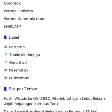
Gorontalo
Pemda Boalemo
Pemda Gorontalo Utara
LEGISLATIF
Label
Boalemo
Thariq Modanggu
Gorontalo
Kesehatan
Puskesmas
Pos-pos Terbaru
Hadiri Wisuda ke-28 UNIGO, Ghalieb Lahidjun Sebut Rekam
Jejak Perjuangan Kampus Teruji
Dinas Pendidikan Gorut Gelar Kemah Prasiaga, TP PKK