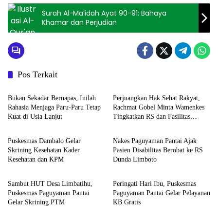
Surah Al-Ma’idah Ayat 90-91: Bahaya
Khamar dan Perjudian
Pos Terkait
KESEHATAN
KESEHATAN
Bukan Sekadar Bernapas, Inilah
Perjuangkan Hak Sehat Rakyat,
Rahasia Menjaga Paru-Paru Tetap
Rachmat Gobel Minta Wamenkes
Kuat di Usia Lanjut
Tingkatkan RS dan Fasilitas
KESEHATAN
KESEHATAN
Terpencil Gorontalo
Puskesmas Dambalo Gelar
Nakes Paguyaman Pantai Ajak
Skrining Kesehatan Kader
Pasien Disabilitas Berobat ke RS
Kesehatan dan KPM
Dunda Limboto
KESEHATAN
KESEHATAN
Sambut HUT Desa Limbatihu,
Peringati Hari Ibu, Puskesmas
Puskesmas Paguyaman Pantai
Paguyaman Pantai Gelar Pelayanan
Gelar Skrining PTM
KB Gratis