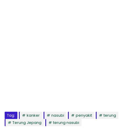
Tag:
kanker
nasubi
penyakit
terung
Terung Jepang
terung nasubi