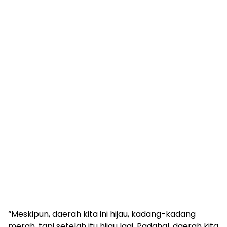
“Meskipun, daerah kita ini hijau, kadang-kadang
merah, tapi setelah itu hijau lagi. Padahal, daerah kita