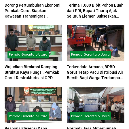
Dorong Pertumbuhan Ekonomi,
Terima 1.000 Bibit Pohon Buah
Pemkab Gorut Siapkan
dari PRI, Bupati Thariq Ajak
Kawasan Transmigrasi
Seluruh Elemen Sukseskan
Sumalata Jadi Sentra Durian
Agro Mopomulo
Montong
Pemda Gorontalo Utara
Pemda Gorontalo Utara
Wujudkan Birokrasi Ramping
Terkendala Armada, BPBD
Struktur Kaya Fungsi, Pemkab
Gorut Tetap Pacu Distribusi Air
Gorut Restrukturisasi OPD
Bersih Bagi Warga Terdampak
Kekeringan
Pemda Gorontalo Utara
Pemda Gorontalo Utara
Respons Efisiensi Dana
Hormati Jasa Almarhumah