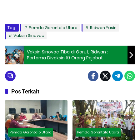
Tag:
Pemda Gorontalo Utara
Ridwan Yasin
Vaksin Sinovac
Vaksin Sinovac Tiba di Gorut, Ridwan :
Pertama Divaksin 10 Orang Pejabat
Pos Terkait
Pemda Gorontalo Utara
Pemda Gorontalo Utara