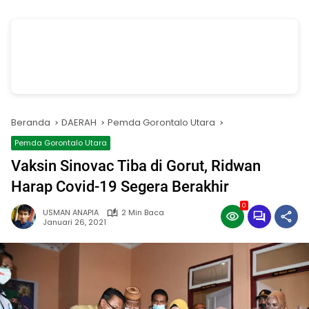
vSalinan dari Salinan dari Navy dan Biru Modern Jasa Pasang Wifi
Facebook Cover
oleh Annissa Rahman
Beranda
DAERAH
Pemda Gorontalo Utara
Pemda Gorontalo Utara
Vaksin Sinovac Tiba di Gorut, Ridwan
Harap Covid-19 Segera Berakhir
0
USMAN ANAPIA
2 Min Baca
Januari 26, 2021