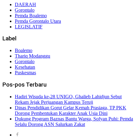
DAERAH
Gorontalo
Pemda Boalemo
Pemda Gorontalo Utara
LEGISLATIF
Label
Boalemo
Thariq Modanggu
Gorontalo
Kesehatan
Puskesmas
Pos-pos Terbaru
Hadiri Wisuda ke-28 UNIGO, Ghalieb Lahidjun Sebut
Rekam Jejak Perjuangan Kampus Teruji
Dinas Pendidikan Gorut Gelar Kemah Prasiaga, TP PKK
Dorong Pembentukan Karakter Anak Usia Dini
Dukung Program Baznas Bantu Warga, Sofyan Puhi: Pemda
Selalu Dorong ASN Salurkan Zakat