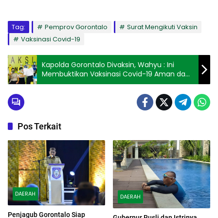
Tag:
Pemprov Gorontalo
Surat Mengikuti Vaksin
Vaksinasi Covid-19
Kapolda Gorontalo Divaksin, Wahyu : Ini
Membuktikan Vaksinasi Covid-19 Aman dan
Halal
Pos Terkait
DAERAH
DAERAH
Penjagub Gorontalo Siap
Gubernur Rusli dan Istrinya