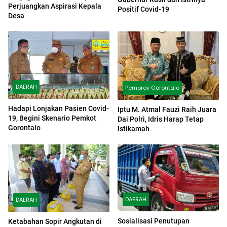
Perjuangkan Aspirasi Kepala
Positif Covid-19
Desa
DAERAH
Pemprov Gorontalo
Hadapi Lonjakan Pasien Covid-
Iptu M. Atmal Fauzi Raih Juara
19, Begini Skenario Pemkot
Dai Polri, Idris Harap Tetap
Gorontalo
Istikamah
DAERAH
DAERAH
Sosialisasi Penutupan
Ketabahan Sopir Angkutan di