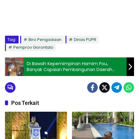
Tag:
Biro Pengadaan
Dinas PUPR
Pemprov Gorontalo
Di Bawah Kepemimpinan Hamim Pou,
Banyak Capaian Pembangunan Daerah
Terlaksana
Pos Terkait