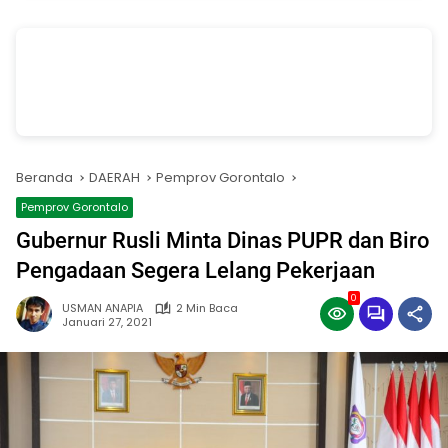
vSalinan dari Salinan dari Navy dan Biru Modern Jasa Pasang Wifi
Facebook Cover
oleh Annissa Rahman
Beranda
DAERAH
Pemprov Gorontalo
Pemprov Gorontalo
Gubernur Rusli Minta Dinas PUPR dan Biro
Pengadaan Segera Lelang Pekerjaan
0
USMAN ANAPIA
2 Min Baca
Januari 27, 2021