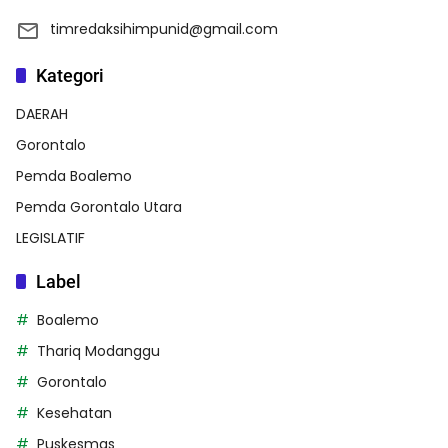
timredaksihimpunid@gmail.com
Kategori
DAERAH
Gorontalo
Pemda Boalemo
Pemda Gorontalo Utara
LEGISLATIF
Label
Boalemo
Thariq Modanggu
Gorontalo
Kesehatan
Puskesmas