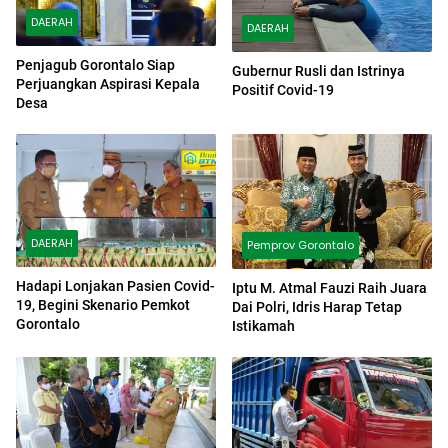
DAERAH
DAERAH
Penjagub Gorontalo Siap
Gubernur Rusli dan Istrinya
Perjuangkan Aspirasi Kepala
Positif Covid-19
Desa
DAERAH
Pemprov Gorontalo
Hadapi Lonjakan Pasien Covid-
Iptu M. Atmal Fauzi Raih Juara
19, Begini Skenario Pemkot
Dai Polri, Idris Harap Tetap
Gorontalo
Istikamah