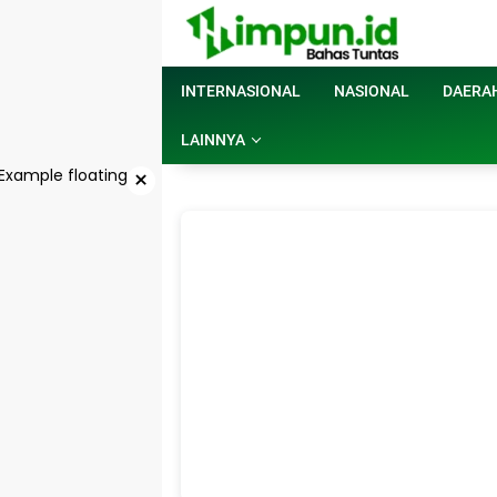
Langsung
ke
konten
INTERNASIONAL
NASIONAL
DAERA
LAINNYA
×