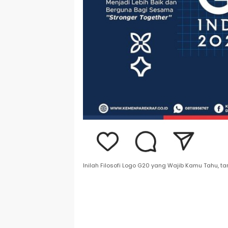
Inilah Filosofi Logo G20 yang Wajib Kamu Tahu, t