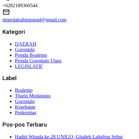
+6282189360544
timredaksihimpunid@gmail.com
Kategori
DAERAH
Gorontalo
Pemda Boalemo
Pemda Gorontalo Utara
LEGISLATIF
Label
Boalemo
Thariq Modanggu
Gorontalo
Kesehatan
Puskesmas
Pos-pos Terbaru
Hadiri Wisuda ke-28 UNIGO, Ghalieb Lahidjun Sebut