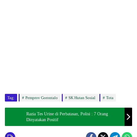
Tag:
Pemprov Gorontalo
SK Hutan Sosial
Tota
Razia Tes Urine di Perbatasan, Polisi : 7 Orang
Dinyatakan Positif