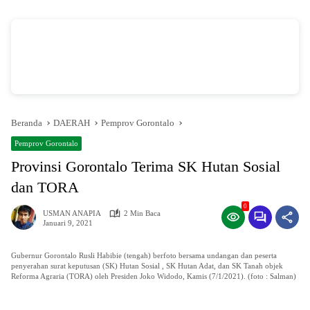
vSalinan dari Salinan dari Navy dan Biru Modern Jasa Pasang Wifi Facebook
Cover
oleh Annissa Rahman
Beranda
DAERAH
Pemprov Gorontalo
Pemprov Gorontalo
Provinsi Gorontalo Terima SK Hutan Sosial
dan TORA
0
USMAN ANAPIA
2 Min Baca
Januari 9, 2021
Gubernur Gorontalo Rusli Habibie (tengah) berfoto bersama undangan dan peserta
penyerahan surat keputusan (SK) Hutan Sosial , SK Hutan Adat, dan SK Tanah objek
Reforma Agraria (TORA) oleh Presiden Joko Widodo, Kamis (7/1/2021). (foto : Salman)