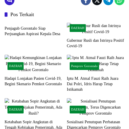
Pos Terkait
DAERAH
Penjagub Gorontalo Siap
DAERAH
Perjuangkan Aspirasi Kepala Desa
Gubernur Rusli dan Istrinya Positif
Covid-19
DAERAH
Pemprov Gorontalo
Hadapi Lonjakan Pasien Covid-19,
Iptu M. Atmal Fauzi Raih Juara
Begini Skenario Pemkot Gorontalo
Dai Polri, Idris Harap Tetap
Istikamah
DAERAH
DAERAH
Ketabahan Sopir Angkutan di
Sosialisasi Penutupan Perbatasan
Tengah Kebijakan Pemerintah, Ada
Digencarkan Pemprov Gorontalo