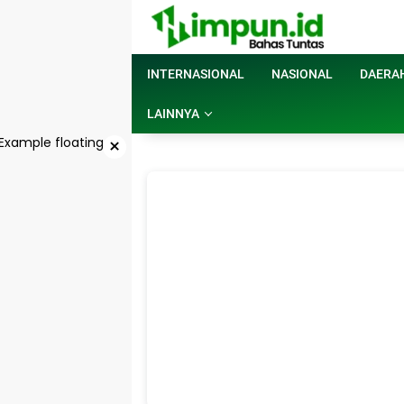
Langsung
ke
konten
INTERNASIONAL
NASIONAL
DAERA
LAINNYA
×