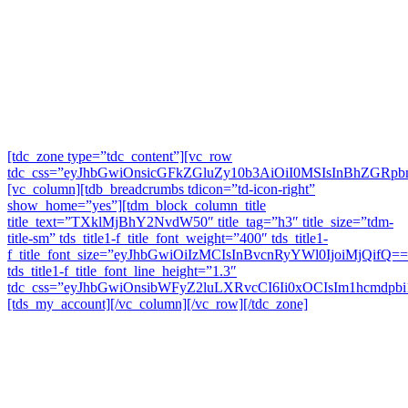
[tdc_zone type=”tdc_content”][vc_row
tdc_css=”eyJhbGwiOnsicGFkZGluZy10b3AiOiI0MSIsInBhZGR
[vc_column][tdb_breadcrumbs tdicon=”td-icon-right”
show_home=”yes”][tdm_block_column_title
title_text=”TXklMjBhY2NvdW50″ title_tag=”h3″ title_size=”tdm-
title-sm” tds_title1-f_title_font_weight=”400″ tds_title1-
f_title_font_size=”eyJhbGwiOiIzMCIsInBvcnRyYWl0IjoiMjQifQ==
tds_title1-f_title_font_line_height=”1.3″
tdc_css=”eyJhbGwiOnsibWFyZ2luLXRvcCI6Ii0xOCIsIm1hcmdp
[tds_my_account][/vc_column][/vc_row][/tdc_zone]