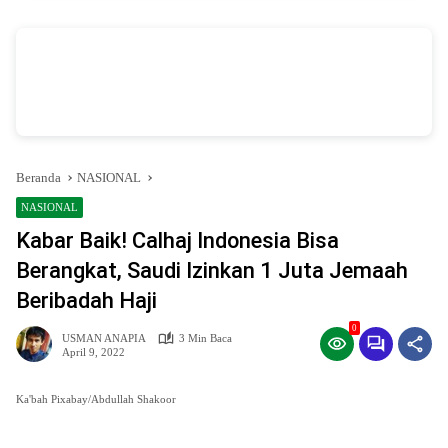
vSalinan dari Salinan dari Navy dan Biru Modern Jasa Pasang Wifi Facebook
Cover
oleh Annissa Rahman
Beranda
NASIONAL
NASIONAL
Kabar Baik! Calhaj Indonesia Bisa
Berangkat, Saudi Izinkan 1 Juta Jemaah
Beribadah Haji
0
USMAN ANAPIA
3 Min Baca
April 9, 2022
Ka'bah Pixabay/Abdullah Shakoor