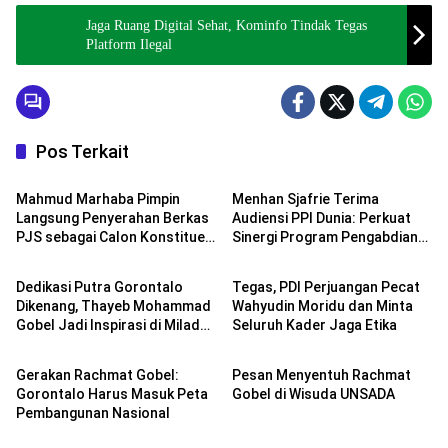
Jaga Ruang Digital Sehat, Kominfo Tindak Tegas
Platform Ilegal
Pos Terkait
NASIONAL
NASIONAL
Mahmud Marhaba Pimpin
Menhan Sjafrie Terima
Langsung Penyerahan Berkas
Audiensi PPI Dunia: Perkuat
PJS sebagai Calon Konstituen
Sinergi Program Pengabdian
NASIONAL
NASIONAL
Dewan Pers
Diaspora
Dedikasi Putra Gorontalo
Tegas, PDI Perjuangan Pecat
Dikenang, Thayeb Mohammad
Wahyudin Moridu dan Minta
Gobel Jadi Inspirasi di Milad
Seluruh Kader Jaga Etika
NASIONAL
NASIONAL
Syarikat Islam
Gerakan Rachmat Gobel:
Pesan Menyentuh Rachmat
Gorontalo Harus Masuk Peta
Gobel di Wisuda UNSADA
Pembangunan Nasional