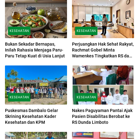
KESEHATAN
KESEHATAN
Bukan Sekadar Bernapas,
Perjuangkan Hak Sehat Rakyat,
Inilah Rahasia Menjaga Paru-
Rachmat Gobel Minta
Paru Tetap Kuat di Usia Lanjut
Wamenkes Tingkatkan RS dan
Fasilitas Terpencil Gorontalo
KESEHATAN
KESEHATAN
Puskesmas Dambalo Gelar
Nakes Paguyaman Pantai Ajak
Skrining Kesehatan Kader
Pasien Disabilitas Berobat ke
Kesehatan dan KPM
RS Dunda Limboto