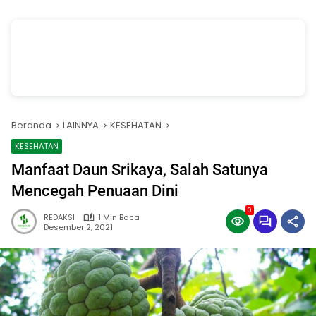
vSalinan dari Salinan dari Navy dan Biru Modern Jasa Pasang Wifi
Facebook Cover
oleh Annissa Rahman
Beranda
LAINNYA
KESEHATAN
KESEHATAN
Manfaat Daun Srikaya, Salah Satunya
Mencegah Penuaan Dini
0
REDAKSI
1 Min Baca
Desember 2, 2021