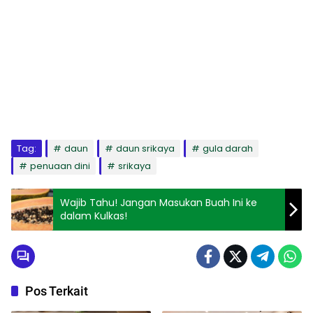
Tag:
daun
daun srikaya
gula darah
penuaan dini
srikaya
Wajib Tahu! Jangan Masukan Buah Ini ke
dalam Kulkas!
Pos Terkait