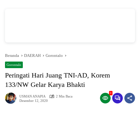
vSalinan dari Salinan dari Navy dan Biru Modern Jasa Pasang Wifi Facebook
Cover
oleh Annissa Rahman
Beranda
DAERAH
Gorontalo
Gorontalo
Peringati Hari Juang TNI-AD, Korem
133/NW Gelar Karya Bhakti
0
USMAN ANAPIA
2 Min Baca
Desember 12, 2020