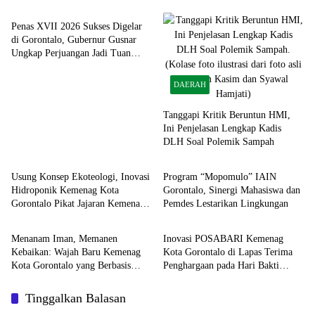
Penas XVII 2026 Sukses Digelar
di Gorontalo, Gubernur Gusnar
Ungkap Perjuangan Jadi Tuan
Rumah
DAERAH
Tanggapi Kritik Beruntun HMI,
Ini Penjelasan Lengkap Kadis
DLH Soal Polemik Sampah
DAERAH
Gorontalo
Usung Konsep Ekoteologi, Inovasi
Program “Mopomulo” IAIN
Hidroponik Kemenag Kota
Gorontalo, Sinergi Mahasiswa dan
Gorontalo Pikat Jajaran Kemenag
Pemdes Lestarikan Lingkungan
DAERAH
Gorontalo
Bitung
Menanam Iman, Memanen
Inovasi POSABARI Kemenag
Kebaikan: Wajah Baru Kemenag
Kota Gorontalo di Lapas Terima
Kota Gorontalo yang Berbasis
Penghargaan pada Hari Bakti
Ekoteologi
Imigrasi dan Pemasyarakatan ke-1
Tinggalkan Balasan