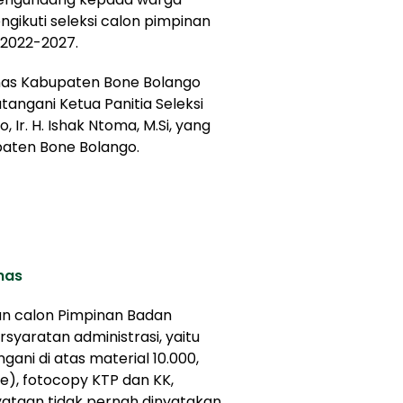
gikuti seleksi calon pimpinan
 2022-2027.
nas Kabupaten Bone Bolango
tangani Ketua Panitia Seleksi
Ir. H. Ishak Ntoma, M.Si, yang
paten Bone Bolango.
nas
n calon Pimpinan Badan
yaratan administrasi, yaitu
ani di atas material 10.000,
ae), fotocopy KTP dan KK,
nyataan tidak pernah dinyatakan