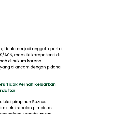
i, tidak menjadi anggota partai
PNS/ASN, memiliki kompetensi di
rnah di hukum karena
 yang di ancam dengan pidana
.
ers Tidak Pernah Keluarkan
rdaftar
leksi pimpinan Baznas
im seleksi calon pimpinan
engundang kepada warga