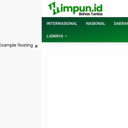
Langsung
ke
konten
INTERNASIONAL
NASIONAL
DAERA
LAINNYA
×