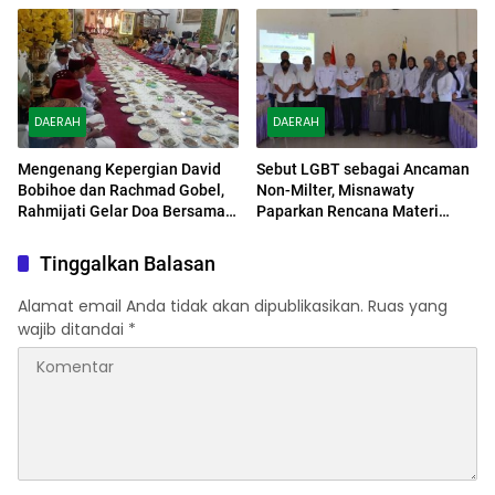
DAERAH
DAERAH
Mengenang Kepergian David
Sebut LGBT sebagai Ancaman
Bobihoe dan Rachmad Gobel,
Non-Milter, Misnawaty
Rahmijati Gelar Doa Bersama
Paparkan Rencana Materi
untuk Kedua Almarhum
Pencegahan Edukasi melalui
Kurikulum Sekolah
Tinggalkan Balasan
Alamat email Anda tidak akan dipublikasikan.
Ruas yang
wajib ditandai
*