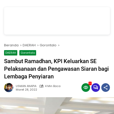
vSalinan dari Salinan dari Navy dan Biru Modern Jasa Pasang Wifi
Facebook Cover
oleh Annissa Rahman
Beranda
DAERAH
Gorontalo
DAERAH
Gorontalo
Sambut Ramadhan, KPI Keluarkan SE
Pelaksanaan dan Pengawasan Siaran bagi
Lembaga Penyiaran
0
USMAN ANAPIA
4 Min Baca
Maret 28, 2022