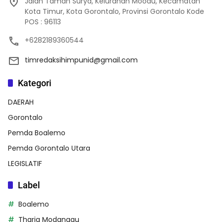
Jalan Taman Surya, Kelurahan Moodu, Kecamatan
Kota Timur, Kota Gorontalo, Provinsi Gorontalo Kode
POS : 96113
+6282189360544
timredaksihimpunid@gmail.com
Kategori
DAERAH
Gorontalo
Pemda Boalemo
Pemda Gorontalo Utara
LEGISLATIF
Label
Boalemo
Thariq Modanggu