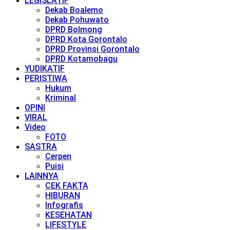
LEGISLATIF
Dekab Boalemo
Dekab Pohuwato
DPRD Bolmong
DPRD Kota Gorontalo
DPRD Provinsi Gorontalo
DPRD Kotamobagu
YUDIKATIF
PERISTIWA
Hukum
Kriminal
OPINI
VIRAL
Video
FOTO
SASTRA
Cerpen
Puisi
LAINNYA
CEK FAKTA
HIBURAN
Infografis
KESEHATAN
LIFESTYLE