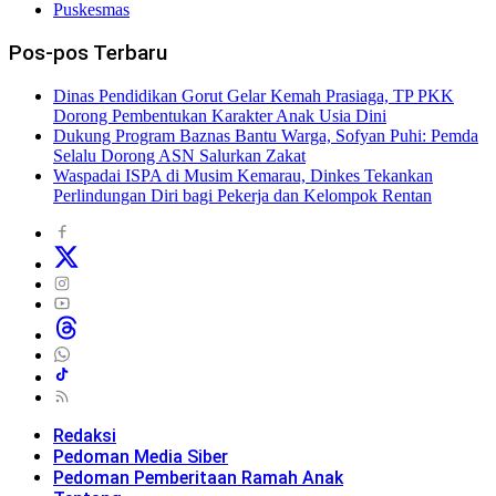
Puskesmas
Pos-pos Terbaru
Dinas Pendidikan Gorut Gelar Kemah Prasiaga, TP PKK
Dorong Pembentukan Karakter Anak Usia Dini
Dukung Program Baznas Bantu Warga, Sofyan Puhi: Pemda
Selalu Dorong ASN Salurkan Zakat
Waspadai ISPA di Musim Kemarau, Dinkes Tekankan
Perlindungan Diri bagi Pekerja dan Kelompok Rentan
Redaksi
Pedoman Media Siber
Pedoman Pemberitaan Ramah Anak