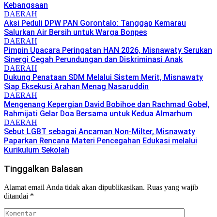
Kebangsaan
DAERAH
Aksi Peduli DPW PAN Gorontalo: Tanggap Kemarau
Salurkan Air Bersih untuk Warga Bonpes
DAERAH
Pimpin Upacara Peringatan HAN 2026, Misnawaty Serukan
Sinergi Cegah Perundungan dan Diskriminasi Anak
DAERAH
Dukung Penataan SDM Melalui Sistem Merit, Misnawaty
Siap Eksekusi Arahan Menag Nasaruddin
DAERAH
Mengenang Kepergian David Bobihoe dan Rachmad Gobel,
Rahmijati Gelar Doa Bersama untuk Kedua Almarhum
DAERAH
Sebut LGBT sebagai Ancaman Non-Milter, Misnawaty
Paparkan Rencana Materi Pencegahan Edukasi melalui
Kurikulum Sekolah
Tinggalkan Balasan
Alamat email Anda tidak akan dipublikasikan.
Ruas yang wajib
ditandai
*