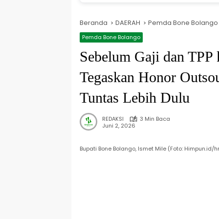
Beranda
DAERAH
Pemda Bone Bolango
Pemda Bone Bolango
Sebelum Gaji dan TPP k
Tegaskan Honor Outso
Tuntas Lebih Dulu
REDAKSI
3 Min Baca
Juni 2, 2026
Bupati Bone Bolango, Ismet Mile (Foto: Himpun.id