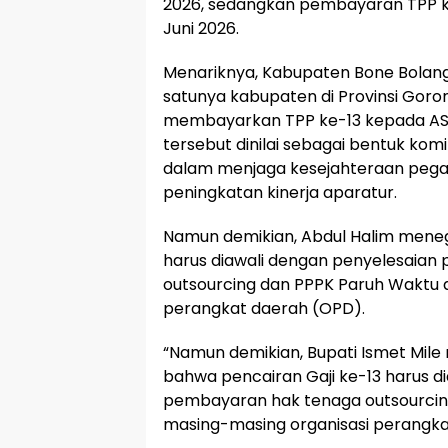
2026, sedangkan pembayaran TPP k
Juni 2026.
Menariknya, Kabupaten Bone Bolang
satunya kabupaten di Provinsi Gor
membayarkan TPP ke-13 kepada ASN 
tersebut dinilai sebagai bentuk ko
dalam menjaga kesejahteraan pega
peningkatan kinerja aparatur.
Namun demikian, Abdul Halim meneg
harus diawali dengan penyelesaia
outsourcing dan PPPK Paruh Waktu 
perangkat daerah (OPD).
“Namun demikian, Bupati Ismet Mi
bahwa pencairan Gaji ke-13 harus d
pembayaran hak tenaga outsourcin
masing-masing organisasi perangkat