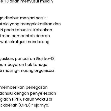
e-13 akan menyusul mulai 9
o disebut menjadi satu-
ontalo yang mengalokasikan dan
pada tahun ini. Kebijakan
mitmen pemerintah daerah
wai sekaligus mendorong
askan, pencairan Gaji ke-13
n pembayaran hak tenaga
di masing-masing organisasi
le memberikan penegasan
idahului dengan penyelesaian
g dan PPPK Paruh Waktu di
 daerah (OPD),” ujarnya.