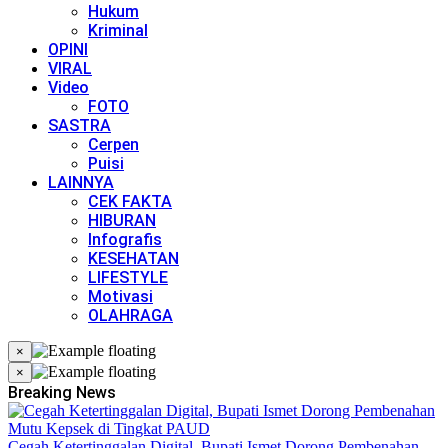
Hukum
Kriminal
OPINI
VIRAL
Video
FOTO
SASTRA
Cerpen
Puisi
LAINNYA
CEK FAKTA
HIBURAN
Infografis
KESEHATAN
LIFESTYLE
Motivasi
OLAHRAGA
×
×
Breaking News
Cegah Ketertinggalan Digital, Bupati Ismet Dorong Pembenahan