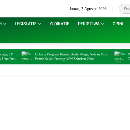
Jumat, 7 Agustus 2026
H
LEGISLATIF
YUDIKATIF
PERISTIWA
OPINI
 TP
Dukung Program Baznas Bantu Warga, Sofyan Puhi:
Waspada
Dini
Pemda Selalu Dorong ASN Salurkan Zakat
Tekankan
Kelompo