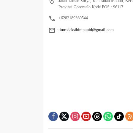
Jalan Taman Surya, Kelurahan Moodu, Keca
Provinsi Gorontalo Kode POS : 96113
+6282189360544
timredaksihimpunid@gmail.com