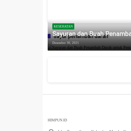
KESEHATAN
Sayuran dan Buah Penamba
sayur penambah darah
Desember 30, 2021
HIMPUN.ID