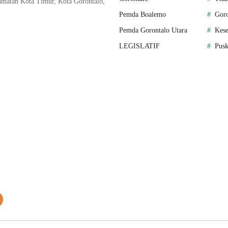
matan Kota Timur, Kota Gorontalo,
Pemda Boalemo
Goro
Pemda Gorontalo Utara
Kese
LEGISLATIF
Pus