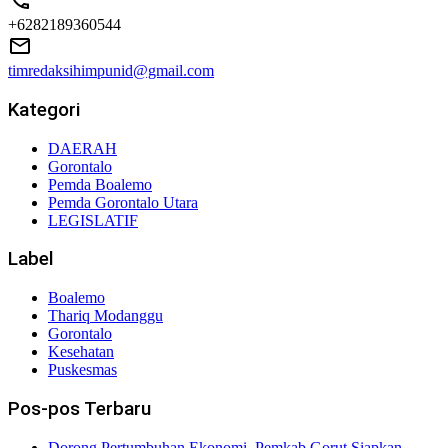
+6282189360544
timredaksihimpunid@gmail.com
Kategori
DAERAH
Gorontalo
Pemda Boalemo
Pemda Gorontalo Utara
LEGISLATIF
Label
Boalemo
Thariq Modanggu
Gorontalo
Kesehatan
Puskesmas
Pos-pos Terbaru
Dorong Pertumbuhan Ekonomi, Pemkab Gorut Siapkan