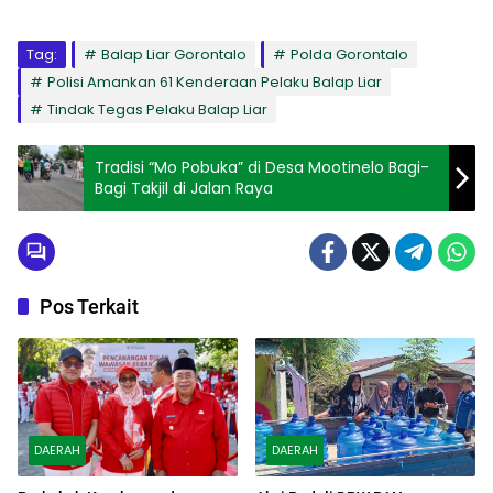
Tag:
Balap Liar Gorontalo
Polda Gorontalo
Polisi Amankan 61 Kenderaan Pelaku Balap Liar
Tindak Tegas Pelaku Balap Liar
Tradisi “Mo Pobuka” di Desa Mootinelo Bagi-
Bagi Takjil di Jalan Raya
Pos Terkait
DAERAH
DAERAH