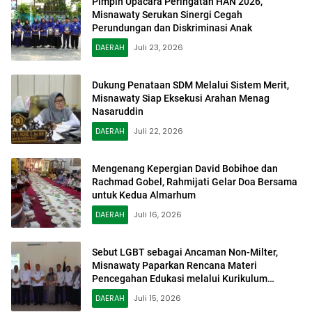
Pimpin Upacara Peringatan HAN 2026,
Misnawaty Serukan Sinergi Cegah
Perundungan dan Diskriminasi Anak
DAERAH
Juli 23, 2026
Dukung Penataan SDM Melalui Sistem Merit,
Misnawaty Siap Eksekusi Arahan Menag
Nasaruddin
DAERAH
Juli 22, 2026
Mengenang Kepergian David Bobihoe dan
Rachmad Gobel, Rahmijati Gelar Doa Bersama
untuk Kedua Almarhum
DAERAH
Juli 16, 2026
Sebut LGBT sebagai Ancaman Non-Milter,
Misnawaty Paparkan Rencana Materi
Pencegahan Edukasi melalui Kurikulum
Sekolah
DAERAH
Juli 15, 2026