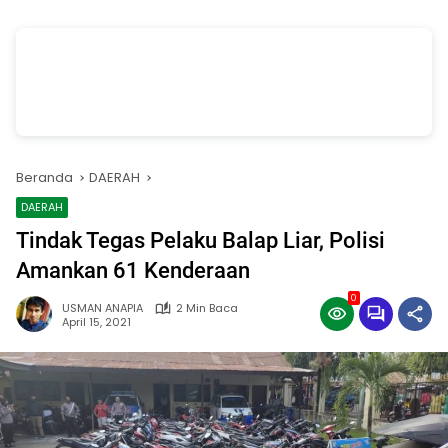
vSalinan dari Salinan dari Navy dan Biru Modern Jasa Pasang Wifi
Facebook Cover
oleh Annissa Rahman
Beranda
DAERAH
DAERAH
Tindak Tegas Pelaku Balap Liar, Polisi
Amankan 61 Kenderaan
0
USMAN ANAPIA
2 Min Baca
April 15, 2021