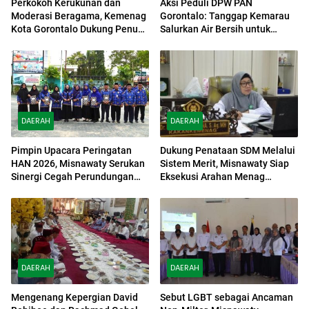
Perkokoh Kerukunan dan
Aksi Peduli DPW PAN
Moderasi Beragama, Kemenag
Gorontalo: Tanggap Kemarau
Kota Gorontalo Dukung Penuh
Salurkan Air Bersih untuk
Bulan Wawasan Kebangsaan
Warga Bonpes
DAERAH
DAERAH
Pimpin Upacara Peringatan
Dukung Penataan SDM Melalui
HAN 2026, Misnawaty Serukan
Sistem Merit, Misnawaty Siap
Sinergi Cegah Perundungan
Eksekusi Arahan Menag
dan Diskriminasi Anak
Nasaruddin
DAERAH
DAERAH
Mengenang Kepergian David
Sebut LGBT sebagai Ancaman