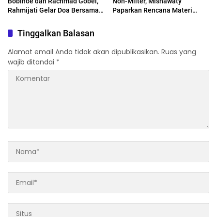
Bobihoe dan Rachmad Gobel,
Non-Milter, Misnawaty
Rahmijati Gelar Doa Bersama
Paparkan Rencana Materi
untuk Kedua Almarhum
Pencegahan Edukasi melalui
Kurikulum Sekolah
Tinggalkan Balasan
Alamat email Anda tidak akan dipublikasikan.
Ruas yang
wajib ditandai
*