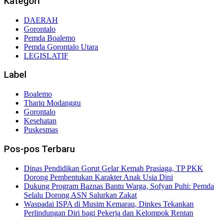
Kategori
DAERAH
Gorontalo
Pemda Boalemo
Pemda Gorontalo Utara
LEGISLATIF
Label
Boalemo
Thariq Modanggu
Gorontalo
Kesehatan
Puskesmas
Pos-pos Terbaru
Dinas Pendidikan Gorut Gelar Kemah Prasiaga, TP PKK
Dorong Pembentukan Karakter Anak Usia Dini
Dukung Program Baznas Bantu Warga, Sofyan Puhi: Pemda
Selalu Dorong ASN Salurkan Zakat
Waspadai ISPA di Musim Kemarau, Dinkes Tekankan
Perlindungan Diri bagi Pekerja dan Kelompok Rentan