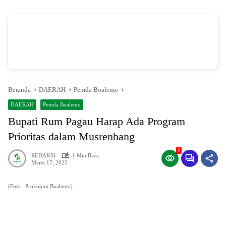
vSalinan dari Salinan dari Navy dan Biru Modern Jasa Pasang Wifi Facebook
Cover
oleh Annissa Rahman
Beranda
DAERAH
Pemda Boalemo
DAERAH
Pemda Boalemo
Bupati Rum Pagau Harap Ada Program
Prioritas dalam Musrenbang
0
REDAKSI
1 Min Baca
Maret 17, 2025
(Foto : Prokopim Boalemo)