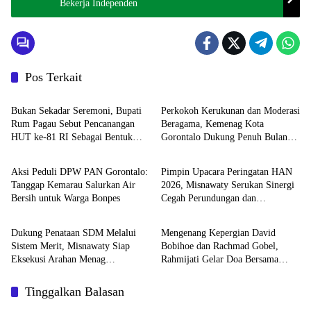
Bekerja Independen
Pos Terkait
Pemda Boalemo
DAERAH
Bukan Sekadar Seremoni, Bupati
Perkokoh Kerukunan dan Moderasi
Rum Pagau Sebut Pencanangan
Beragama, Kemenag Kota
HUT ke-81 RI Sebagai Bentuk
Gorontalo Dukung Penuh Bulan
DAERAH
DAERAH
Penghormatan Pahlawan
Wawasan Kebangsaan
Aksi Peduli DPW PAN Gorontalo:
Pimpin Upacara Peringatan HAN
Tanggap Kemarau Salurkan Air
2026, Misnawaty Serukan Sinergi
Bersih untuk Warga Bonpes
Cegah Perundungan dan
DAERAH
DAERAH
Diskriminasi Anak
Dukung Penataan SDM Melalui
Mengenang Kepergian David
Sistem Merit, Misnawaty Siap
Bobihoe dan Rachmad Gobel,
Eksekusi Arahan Menag
Rahmijati Gelar Doa Bersama
Nasaruddin
untuk Kedua Almarhum
Tinggalkan Balasan