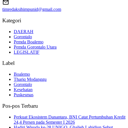
timredaksihimpunid@gmail.com
Kategori
DAERAH
Gorontalo
Pemda Boalemo
Pemda Gorontalo Utara
LEGISLATIF
Label
Boalemo
Thariq Modanggu
Gorontalo
Kesehatan
Puskesmas
Pos-pos Terbaru
Perkuat Ekosistem Danantara, BNI Catat Pertumbuhan Kredit
24,4 Persen pada Semester I 2026
Hadiri Wisuda ke-28 UNIGO, Ghalieb Lahidjun Sebut