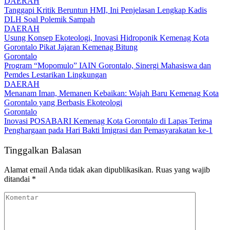
DAERAH
Tanggapi Kritik Beruntun HMI, Ini Penjelasan Lengkap Kadis
DLH Soal Polemik Sampah
DAERAH
Usung Konsep Ekoteologi, Inovasi Hidroponik Kemenag Kota
Gorontalo Pikat Jajaran Kemenag Bitung
Gorontalo
Program “Mopomulo” IAIN Gorontalo, Sinergi Mahasiswa dan
Pemdes Lestarikan Lingkungan
DAERAH
Menanam Iman, Memanen Kebaikan: Wajah Baru Kemenag Kota
Gorontalo yang Berbasis Ekoteologi
Gorontalo
Inovasi POSABARI Kemenag Kota Gorontalo di Lapas Terima
Penghargaan pada Hari Bakti Imigrasi dan Pemasyarakatan ke-1
Tinggalkan Balasan
Alamat email Anda tidak akan dipublikasikan.
Ruas yang wajib
ditandai
*