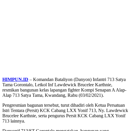
HIMPUN.ID
– Komandan Bataliyon (Danyon) Infantri 713 Satya
Tama Gorontalo, Letkol Inf Lawdewick Brucelee Karthnie,
resmikan bangunan kelas lapangan fighter Kompi Senapan A Alap-
Alap 713 Satya Tama, Kwandang, Rabu (03/02/2021).
Pengresmian bagunan tersebut, turut dihadiri oleh Ketua Persatuan
Istri Tentara (Persit) KCK Cabang LXX Yonif 713, Ny. Lawdewick
Brucelee Karthnie, serta pengurus Persit KCK Cabang LXX Yonif
713 lainnya.
Danyonif 713/ST Gorontalo mengatakan, bangunan yang