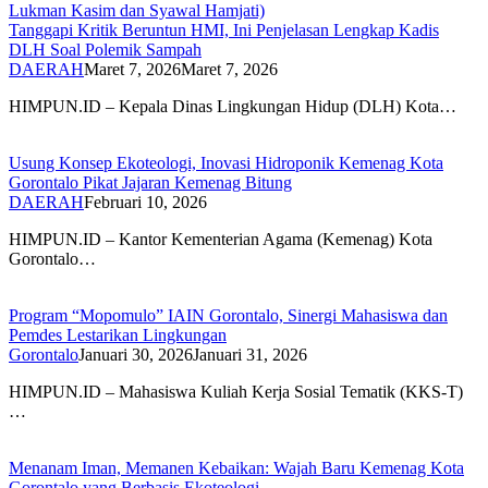
Tanggapi Kritik Beruntun HMI, Ini Penjelasan Lengkap Kadis
DLH Soal Polemik Sampah
DAERAH
Maret 7, 2026
Maret 7, 2026
HIMPUN.ID – Kepala Dinas Lingkungan Hidup (DLH) Kota…
Usung Konsep Ekoteologi, Inovasi Hidroponik Kemenag Kota
Gorontalo Pikat Jajaran Kemenag Bitung
DAERAH
Februari 10, 2026
HIMPUN.ID – Kantor Kementerian Agama (Kemenag) Kota
Gorontalo…
Program “Mopomulo” IAIN Gorontalo, Sinergi Mahasiswa dan
Pemdes Lestarikan Lingkungan
Gorontalo
Januari 30, 2026
Januari 31, 2026
HIMPUN.ID – Mahasiswa Kuliah Kerja Sosial Tematik (KKS-T)
…
Menanam Iman, Memanen Kebaikan: Wajah Baru Kemenag Kota
Gorontalo yang Berbasis Ekoteologi