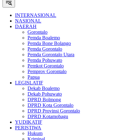
INTERNASIONAL
NASIONAL
DAERAH
Gorontalo
Pemda Boalemo
Pemda Bone Bolango
Pemda Gorontalo
Pemda Gorontalo Utara
Pemda Pohuwato
Pemkot Gorontalo
Pemprov Gorontalo
Papua
LEGISLATIF
Dekab Boalemo
Dekab Pohuwato
DPRD Bolmong
DPRD Kota Gorontalo
DPRD Provinsi Gorontalo
DPRD Kotamobagu
YUDIKATIF
PERISTIWA
Hukum
Kriminal