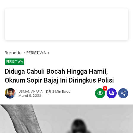
vSalinan dari Salinan dari Navy dan Biru Modern Jasa Pasang Wifi
Facebook Cover
oleh Annissa Rahman
Beranda
PERISTIWA
PERISTIWA
Diduga Cabuli Bocah Hingga Hamil,
Oknum Sopir Bajaj Ini Diringkus Polisi
0
USMAN ANAPIA
2 Min Baca
Maret 9, 2022