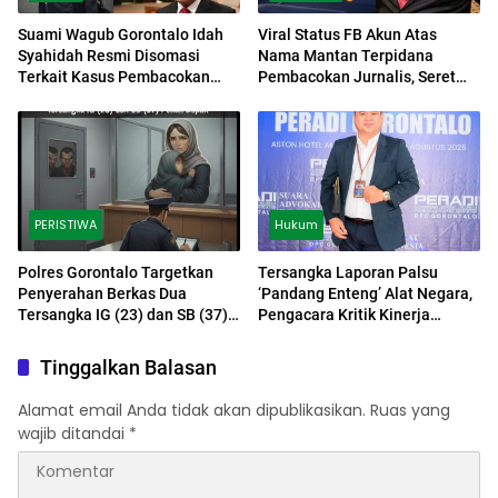
Suami Wagub Gorontalo Idah
Viral Status FB Akun Atas
Syahidah Resmi Disomasi
Nama Mantan Terpidana
Terkait Kasus Pembacokan
Pembacokan Jurnalis, Seret
Jurnalis
Nama Mantan Gubernur
Gorontalo
PERISTIWA
Hukum
Polres Gorontalo Targetkan
Tersangka Laporan Palsu
Penyerahan Berkas Dua
‘Pandang Enteng’ Alat Negara,
Tersangka IG (23) dan SB (37)
Pengacara Kritik Kinerja
Pekan Depan
Satreskrim Bone Bolango
Tinggalkan Balasan
Alamat email Anda tidak akan dipublikasikan.
Ruas yang
wajib ditandai
*