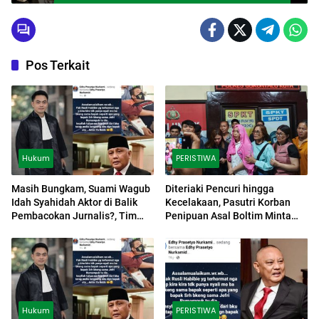
Pos Terkait
Hukum
PERISTIWA
Masih Bungkam, Suami Wagub
Diteriaki Pencuri hingga
Idah Syahidah Aktor di Balik
Kecelakaan, Pasutri Korban
Pembacokan Jurnalis?, Tim
Penipuan Asal Boltim Minta
Tempuh Jalur Hukum
Keadilan
Hukum
PERISTIWA