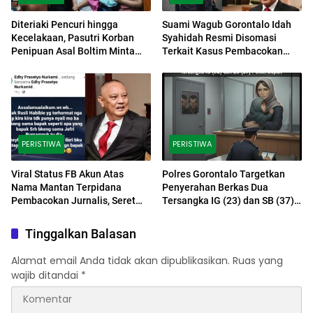
Diteriaki Pencuri hingga
Suami Wagub Gorontalo Idah
Kecelakaan, Pasutri Korban
Syahidah Resmi Disomasi
Penipuan Asal Boltim Minta
Terkait Kasus Pembacokan
Keadilan
Jurnalis
PERISTIWA
PERISTIWA
Viral Status FB Akun Atas
Polres Gorontalo Targetkan
Nama Mantan Terpidana
Penyerahan Berkas Dua
Pembacokan Jurnalis, Seret
Tersangka IG (23) dan SB (37)
Nama Mantan Gubernur
Pekan Depan
Gorontalo
Tinggalkan Balasan
Alamat email Anda tidak akan dipublikasikan.
Ruas yang
wajib ditandai
*