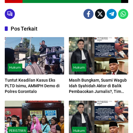
Kasus
Pos Terkait
Hukum
Hukum
Tuntut Keadilan Kasus Eks
Masih Bungkam, Suami Wagub
PLTD Isimu, AMMPH Demo di
Idah Syahidah Aktor di Balik
Polres Gorontalo
Pembacokan Jurnalis?, Tim
Tempuh Jalur Hukum
PERISTIWA
Hukum