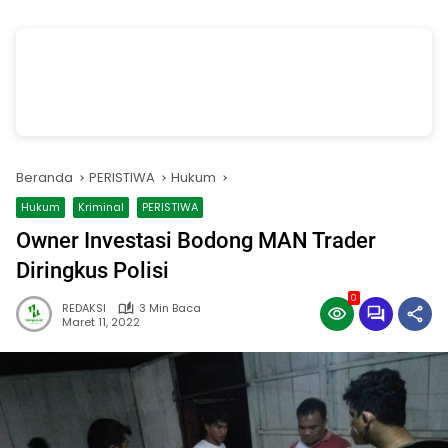
vSalinan dari Salinan dari Navy dan Biru Modern Jasa Pasang Wifi
Facebook Cover
oleh Annissa Rahman
Beranda
PERISTIWA
Hukum
Hukum
Kriminal
PERISTIWA
Owner Investasi Bodong MAN Trader
Diringkus Polisi
0
REDAKSI
3 Min Baca
Maret 11, 2022