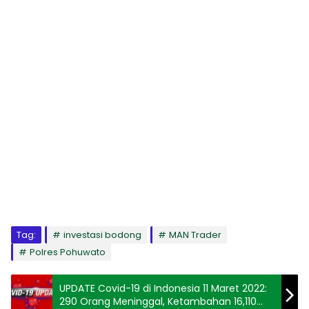
Tag:
investasi bodong
MAN Trader
Polres Pohuwato
UPDATE Covid-19 di Indonesia 11 Maret 2022:
290 Orang Meninggal, Ketambahan 16,110