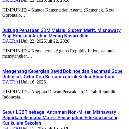
DAERAH
Juli 23, 2026
Juli 23, 2026
HIMPUN.ID – Kantor Kementerian Agama (Kemenag) Kota
Gorontalo…
Dukung Penataan SDM Melalui Sistem Merit, Misnawaty
Siap Eksekusi Arahan Menag Nasaruddin
DAERAH
Juli 22, 2026
Juli 22, 2026
HIMPUN.ID – Kementerian Agama Republik Indonesia mulai
mematangkan…
Mengenang Kepergian David Bobihoe dan Rachmad Gobel,
Rahmijati Gelar Doa Bersama untuk Kedua Almarhum
DAERAH
Juli 16, 2026
HIMPUN.ID – Anggota Dewan Perwakilan Daerah Republik
Indonesia…
Sebut LGBT sebagai Ancaman Non-Milter, Misnawaty
Paparkan Rencana Materi Pencegahan Edukasi melalui
Kurikulum Sekolah
DAERAH
Juli 15, 2026
Juli 16, 2026