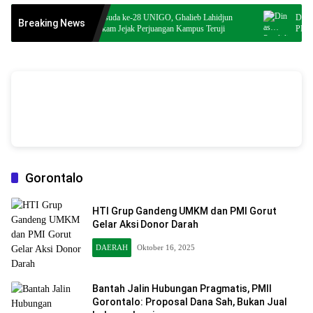
Hadiri Wisuda ke-28 UNIGO, Ghalieb Lahidjun
Dinas Pendid
Breaking News
vSalinan dari Salinan dari Navy dan Biru Modern Jasa Pasang Wifi Facebook
Sebut Rekam Jejak Perjuangan Kampus Teruji
PKK Dorong P
Cover
oleh Annissa Rahman
Gorontalo
HTI Grup Gandeng UMKM dan PMI Gorut
Gelar Aksi Donor Darah
DAERAH
Oktober 16, 2025
Bantah Jalin Hubungan Pragmatis, PMII
Gorontalo: Proposal Dana Sah, Bukan Jual