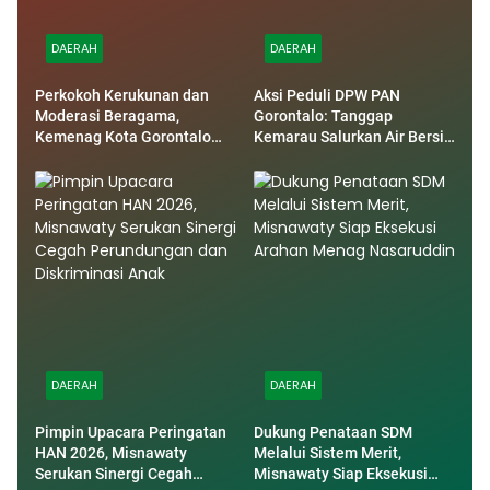
DAERAH
DAERAH
Perkokoh Kerukunan dan
Aksi Peduli DPW PAN
Moderasi Beragama,
Gorontalo: Tanggap
Kemenag Kota Gorontalo
Kemarau Salurkan Air Bersih
Dukung Penuh Bulan
untuk Warga Bonpes
Wawasan Kebangsaan
DAERAH
DAERAH
Pimpin Upacara Peringatan
Dukung Penataan SDM
HAN 2026, Misnawaty
Melalui Sistem Merit,
Serukan Sinergi Cegah
Misnawaty Siap Eksekusi