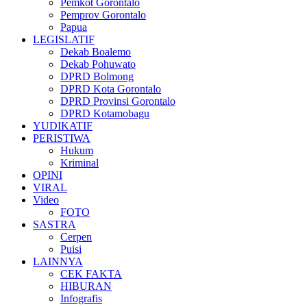
Pemkot Gorontalo
Pemprov Gorontalo
Papua
LEGISLATIF
Dekab Boalemo
Dekab Pohuwato
DPRD Bolmong
DPRD Kota Gorontalo
DPRD Provinsi Gorontalo
DPRD Kotamobagu
YUDIKATIF
PERISTIWA
Hukum
Kriminal
OPINI
VIRAL
Video
FOTO
SASTRA
Cerpen
Puisi
LAINNYA
CEK FAKTA
HIBURAN
Infografis