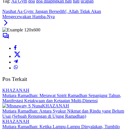
Tag:
Aa Gym
doa
doa dilapngkan hati
hati
ucapan
Nasihat Aa Gym: Jangan Bersedih!, Allah Tidak Akan
Mengecewakan Hamba-Nya
Pos Terkait
KHAZANAH
Mutiara Ramadhan: Merawat Spirit Ramadhan Sepanjang Tahun,
Manifestasi Ketakwaan dan Ketaatan Multi-Dimensi
KHAZANAH
Mutiara Ramadhan: Antara Syukur Nikmat dan Rindu yang Belum
Usai (Sebuah Renungan di Ujung Ramadhan)
KHAZANAH
Mutiara Ramadhan: Ketika Lampu-Lampu Dinyalakan, Tumbilo