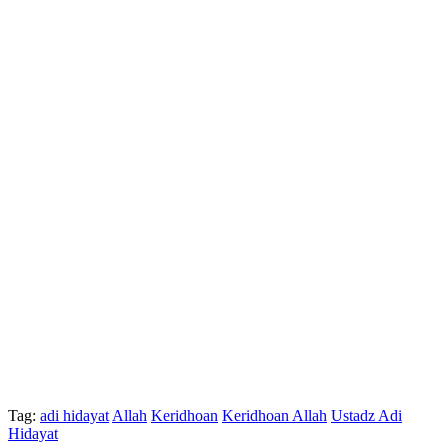
Tag:
adi hidayat
Allah
Keridhoan
Keridhoan Allah
Ustadz Adi
Hidayat