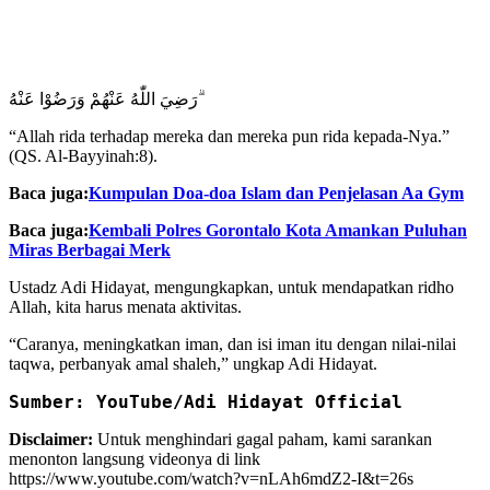
رَضِيَ اللّٰهُ عَنْهُمْ وَرَضُوْا عَنْهُ ۗ
“Allah rida terhadap mereka dan mereka pun rida kepada-Nya.”
(QS. Al-Bayyinah:8).
Baca juga:
Kumpulan Doa-doa Islam dan Penjelasan Aa Gym
Baca juga:
Kembali Polres Gorontalo Kota Amankan Puluhan
Miras Berbagai Merk
Ustadz Adi Hidayat, mengungkapkan, untuk mendapatkan ridho
Allah, kita harus menata aktivitas.
“Caranya, meningkatkan iman, dan isi iman itu dengan nilai-nilai
taqwa, perbanyak amal shaleh,” ungkap Adi Hidayat.
Sumber: YouTube/Adi Hidayat Official
Disclaimer:
Untuk menghindari gagal paham, kami sarankan
menonton langsung videonya di link
https://www.youtube.com/watch?v=nLAh6mdZ2-I&t=26s