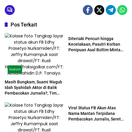
Pos Terkait
PERISTIWA
Diteriaki Pencuri hingga
Kecelakaan, Pasutri Korban
Penipuan Asal Boltim Minta
Keadilan
Hukum
Masih Bungkam, Suami Wagub
Idah Syahidah Aktor di Balik
Pembacokan Jurnalis?, Tim
PERISTIWA
Tempuh Jalur Hukum
Viral Status FB Akun Atas
Nama Mantan Terpidana
Pembacokan Jurnalis, Seret
Nama Mantan Gubernur
Gorontalo