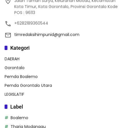
Jalan Taman Surya, Kelurahan Moodu, Kecamatan
Kota Timur, Kota Gorontalo, Provinsi Gorontalo Kode
POS : 96113
+6282189360544
timredaksihimpunid@gmail.com
Kategori
DAERAH
Gorontalo
Pemda Boalemo
Pemda Gorontalo Utara
LEGISLATIF
Label
Boalemo
Thariq Modanggu