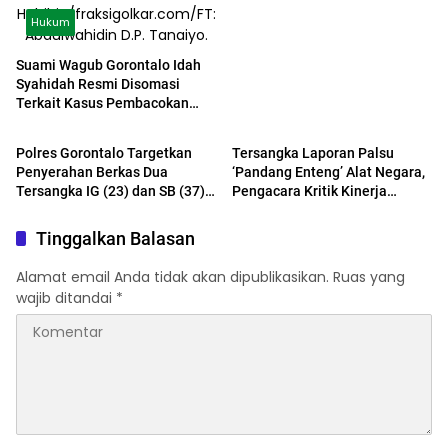
Hukum
Suami Wagub Gorontalo Idah
Syahidah Resmi Disomasi
Terkait Kasus Pembacokan
PERISTIWA
Hukum
Jurnalis
Polres Gorontalo Targetkan
Tersangka Laporan Palsu
Penyerahan Berkas Dua
‘Pandang Enteng’ Alat Negara,
Tersangka IG (23) dan SB (37)
Pengacara Kritik Kinerja
Pekan Depan
Satreskrim Bone Bolango
Tinggalkan Balasan
Alamat email Anda tidak akan dipublikasikan.
Ruas yang
wajib ditandai
*