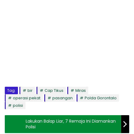
Tag:
bir
Cap Tikus
Miras
operasi pekat
pasangan
Polda Gorontalo
polisi
Lakukan Balap Liar, 7 Remaja Ini Diamankan
Polisi