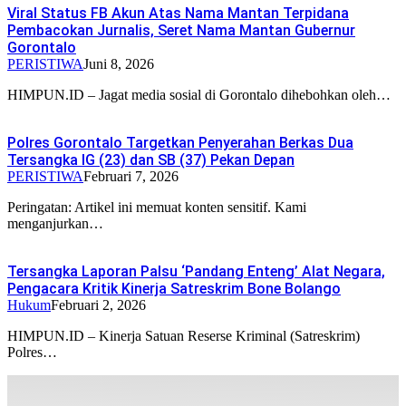
Viral Status FB Akun Atas Nama Mantan Terpidana
Pembacokan Jurnalis, Seret Nama Mantan Gubernur
Gorontalo
PERISTIWA
Juni 8, 2026
HIMPUN.ID – Jagat media sosial di Gorontalo dihebohkan oleh…
Polres Gorontalo Targetkan Penyerahan Berkas Dua
Tersangka IG (23) dan SB (37) Pekan Depan
PERISTIWA
Februari 7, 2026
Peringatan: Artikel ini memuat konten sensitif. Kami
menganjurkan…
Tersangka Laporan Palsu ‘Pandang Enteng’ Alat Negara,
Pengacara Kritik Kinerja Satreskrim Bone Bolango
Hukum
Februari 2, 2026
HIMPUN.ID – Kinerja Satuan Reserse Kriminal (Satreskrim)
Polres…