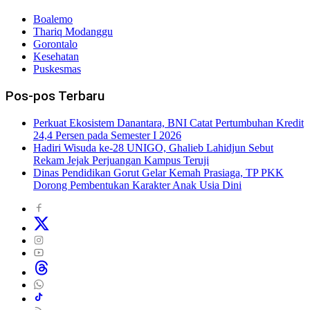
Boalemo
Thariq Modanggu
Gorontalo
Kesehatan
Puskesmas
Pos-pos Terbaru
Perkuat Ekosistem Danantara, BNI Catat Pertumbuhan Kredit
24,4 Persen pada Semester I 2026
Hadiri Wisuda ke-28 UNIGO, Ghalieb Lahidjun Sebut
Rekam Jejak Perjuangan Kampus Teruji
Dinas Pendidikan Gorut Gelar Kemah Prasiaga, TP PKK
Dorong Pembentukan Karakter Anak Usia Dini