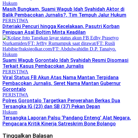
Hukum
Masih Bungkam, Suami Wagub Idah Syahidah Aktor di
Balik Pembacokan Jurnalis?, Tim Tempuh Jalur Hukum
PERISTIWA
Diteriaki Pencuri hingga Kecelakaan, Pasutri Korban
Penipuan Asal Boltim Minta Keadilan
Hukum
Suami Wagub Gorontalo Idah Syahidah Resmi Disomasi
Terkait Kasus Pembacokan Jurnalis
PERISTIWA
Viral Status FB Akun Atas Nama Mantan Terpidana
Pembacokan Jurnalis, Seret Nama Mantan Gubernur
Gorontalo
PERISTIWA
Polres Gorontalo Targetkan Penyerahan Berkas Dua
Tersangka IG (23) dan SB (37) Pekan Depan
Hukum
Tersangka Laporan Palsu ‘Pandang Enteng’ Alat Negara,
Pengacara Kritik Kinerja Satreskrim Bone Bolango
Tinggalkan Balasan