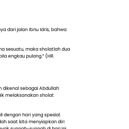
dari jalan Ibnu Idris, bahwa
a sesuatu, maka sholatlah dua
ila engkau pulang.” (HR.
h dikenal sebagai Abdullah
ik melaksanakan sholat
i dengan hari yang spesial.
dah saat kita menyiapkan diri
k sunnah-sunnah di hari ini,