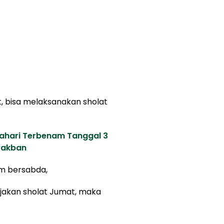
, bisa melaksanakan sholat
atahari Terbenam Tanggal 3
yakban
lam bersabda,
rjakan sholat Jumat, maka