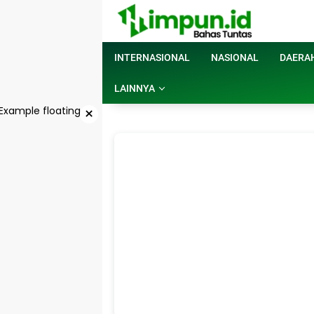
Langsung
ke
konten
INTERNASIONAL
NASIONAL
DAERA
LAINNYA
×