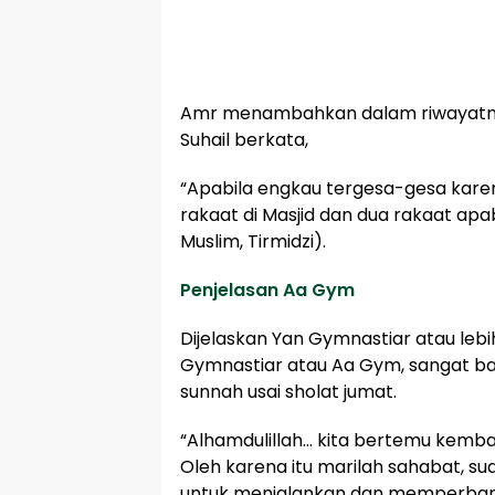
Amr menambahkan dalam riwayatnya 
Suhail berkata,
“Apabila engkau tergesa-gesa karen
rakaat di Masjid dan dua rakaat apab
Muslim, Tirmidzi).
Penjelasan Aa Gym
Dijelaskan Yan Gymnastiar atau lebi
Gymnastiar atau Aa Gym, sangat ba
sunnah usai sholat jumat.
“Alhamdulillah… kita bertemu kembal
Oleh karena itu marilah sahabat, su
untuk menjalankan dan memperbanya