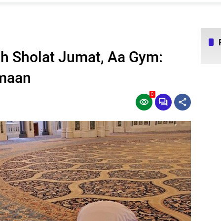
ah Sholat Jumat, Aa Gym:
amaan
0