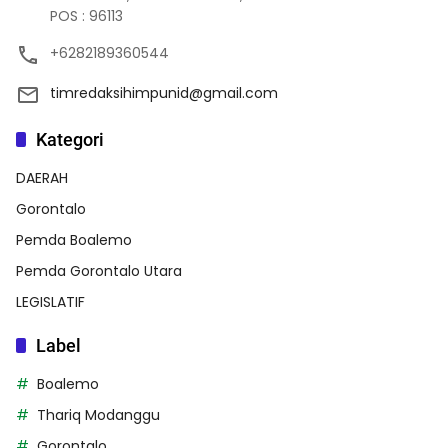
POS : 96113
+6282189360544
timredaksihimpunid@gmail.com
Kategori
DAERAH
Gorontalo
Pemda Boalemo
Pemda Gorontalo Utara
LEGISLATIF
Label
Boalemo
Thariq Modanggu
Gorontalo