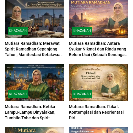
KHAZANAH
KHAZANAH
Mutiara Ramadhan: Merawat
Mutiara Ramadhan: Antara
Spirit Ramadhan Sepanjang
Syukur Nikmat dan Rindu yang
Tahun, Manifestasi Ketakwaan
Belum Usai (Sebuah Renungan
dan Ketaatan Multi-Dimensi
di Ujung Ramadhan)
KHAZANAH
KHAZANAH
Mutiara Ramadhan: Ketika
Mutiara Ramadhan: I’tikaf:
Lampu-Lampu Dinyalakan,
Kontemplasi dan Reorientasi
Tumbilo Tohe dan Spirit
Diri
Menjemput Lailatul Qadar