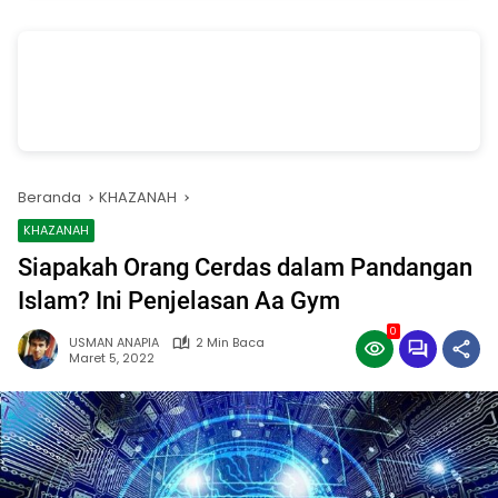
vSalinan dari Salinan dari Navy dan Biru Modern Jasa Pasang Wifi
Facebook Cover
oleh Annissa Rahman
Beranda
KHAZANAH
KHAZANAH
Siapakah Orang Cerdas dalam Pandangan
Islam? Ini Penjelasan Aa Gym
0
USMAN ANAPIA
2 Min Baca
Maret 5, 2022