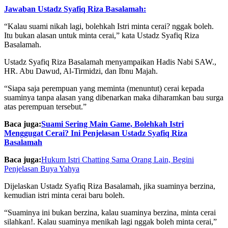
Jawaban Ustadz Syafiq Riza Basalamah:
“Kalau suami nikah lagi, bolehkah Istri minta cerai? nggak boleh.
Itu bukan alasan untuk minta cerai,” kata Ustadz Syafiq Riza
Basalamah.
Ustadz Syafiq Riza Basalamah menyampaikan Hadis Nabi SAW.,
HR. Abu Dawud, Al-Tirmidzi, dan Ibnu Majah.
“Siapa saja perempuan yang meminta (menuntut) cerai kepada
suaminya tanpa alasan yang dibenarkan maka diharamkan bau surga
atas perempuan tersebut.”
Baca juga:
Suami Sering Main Game, Bolehkah Istri
Menggugat Cerai? Ini Penjelasan Ustadz Syafiq Riza
Basalamah
Baca juga:
Hukum Istri Chatting Sama Orang Lain, Begini
Penjelasan Buya Yahya
Dijelaskan Ustadz Syafiq Riza Basalamah, jika suaminya berzina,
kemudian istri minta cerai baru boleh.
“Suaminya ini bukan berzina, kalau suaminya berzina, minta cerai
silahkan!. Kalau suaminya menikah lagi nggak boleh minta cerai,”