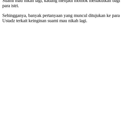
Suami mau nikah lagi, kadang menjadi momok menakutkan bagi
para istri.
Sehingganya, banyak pertanyaan yang muncul ditujukan ke para
Ustadz terkait keinginan suami mau nikah lagi.