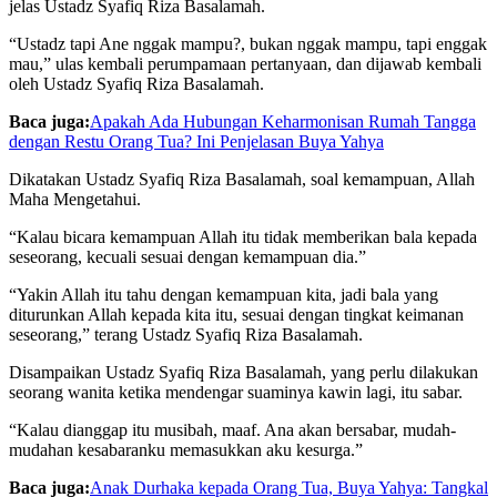
jelas Ustadz Syafiq Riza Basalamah.
“Ustadz tapi Ane nggak mampu?, bukan nggak mampu, tapi enggak
mau,” ulas kembali perumpamaan pertanyaan, dan dijawab kembali
oleh Ustadz Syafiq Riza Basalamah.
Baca juga:
Apakah Ada Hubungan Keharmonisan Rumah Tangga
dengan Restu Orang Tua? Ini Penjelasan Buya Yahya
Dikatakan Ustadz Syafiq Riza Basalamah, soal kemampuan, Allah
Maha Mengetahui.
“Kalau bicara kemampuan Allah itu tidak memberikan bala kepada
seseorang, kecuali sesuai dengan kemampuan dia.”
“Yakin Allah itu tahu dengan kemampuan kita, jadi bala yang
diturunkan Allah kepada kita itu, sesuai dengan tingkat keimanan
seseorang,” terang Ustadz Syafiq Riza Basalamah.
Disampaikan Ustadz Syafiq Riza Basalamah, yang perlu dilakukan
seorang wanita ketika mendengar suaminya kawin lagi, itu sabar.
“Kalau dianggap itu musibah, maaf. Ana akan bersabar, mudah-
mudahan kesabaranku memasukkan aku kesurga.”
Baca juga:
Anak Durhaka kepada Orang Tua, Buya Yahya: Tangkal