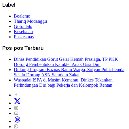
Label
Boalemo
Thariq Modanggu
Gorontalo
Kesehatan
Puskesmas
Pos-pos Terbaru
Dinas Pendidikan Gorut Gelar Kemah Prasiaga, TP PKK
Dorong Pembentukan Karakter Anak Usia Dini
Dukung Program Baznas Bantu Warga, Sofyan Puhi: Pemda
Selalu Dorong ASN Salurkan Zakat
Waspadai ISPA di Musim Kemarau, Dinkes Tekankan
Perlindungan Diri bagi Pekerja dan Kelompok Rentan