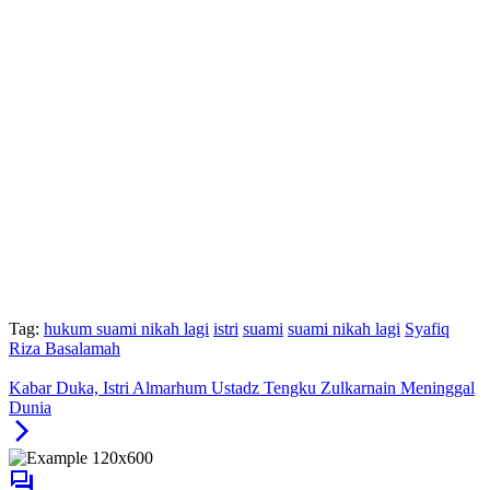
Tag:
hukum suami nikah lagi
istri
suami
suami nikah lagi
Syafiq
Riza Basalamah
Kabar Duka, Istri Almarhum Ustadz Tengku Zulkarnain Meninggal
Dunia